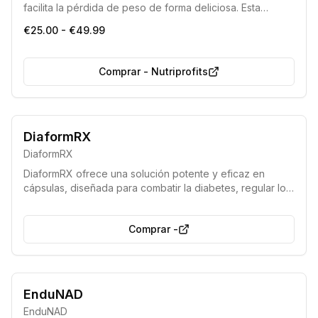
facilita la pérdida de peso de forma deliciosa. Esta
mezcla única acelera la quema de grasa, reduce la
€25.00 - €49.99
acumulación de lípidos y promueve una prolongada
sensación de saciedad, ayudando a esculpir la figura
soñada.
Comprar
-
Nutriprofits
Ahora disponible sin receta médica
Fórmula potente y eficaz
DiaformRX
DiaformRX
DiaformRX ofrece una solución potente y eficaz en
cápsulas, diseñada para combatir la diabetes, regular los
niveles de azúcar en sangre y ayudarte a llevar una vida
plena, sin necesidad de receta médica.
Comprar
-
Fórmula avanzada
Acción rápida
EnduNAD
EnduNAD