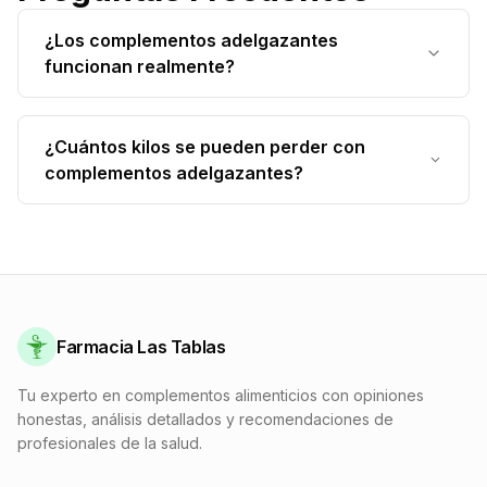
¿Los complementos adelgazantes
funcionan realmente?
Los complementos adelgazantes de calidad
pueden efectivamente ayudarte a perder peso
¿Cuántos kilos se pueden perder con
estimulando el metabolismo, reduciendo el
complementos adelgazantes?
apetito o favoreciendo la eliminación. Para
La pérdida de peso varía según cada persona y
resultados óptimos, deben combinarse con una
depende de numerosos factores (metabolismo,
alimentación equilibrada y actividad física
alimentación, actividad física). En general, se
regular.
observa una pérdida de 2 a 4 kg al mes
combinando complementos adelgazantes, dieta
Farmacia Las Tablas
adaptada y ejercicio regular.
Tu experto en complementos alimenticios con opiniones
honestas, análisis detallados y recomendaciones de
profesionales de la salud.