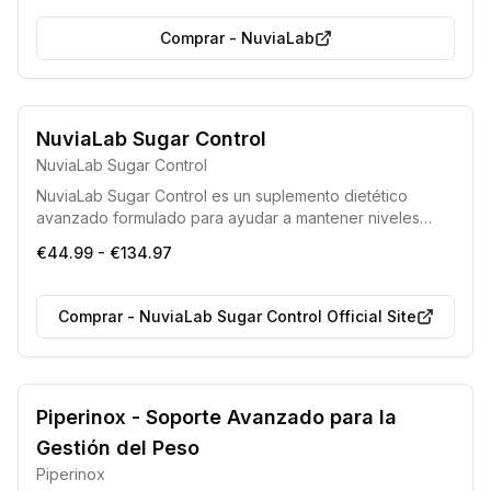
los resultados.
Comprar
-
NuviaLab
Fabricado bajo estrictos estándares de la Unión Europea.
NuviaLab Sugar Control
Producto sometido a rigurosas pruebas de laboratorio para
NuviaLab Sugar Control
garantizar su seguridad y eficacia.
NuviaLab Sugar Control es un suplemento dietético
avanzado formulado para ayudar a mantener niveles
saludables de azúcar en la sangre. Sus componentes
€44.99 - €134.97
activos trabajan para modular la glucosa, disminuir el
apetito y facilitar el control del peso, contribuyendo a un
metabolismo equilibrado.
Comprar
-
NuviaLab Sugar Control Official Site
Piperinox - Soporte Avanzado para la
Gestión del Peso
Piperinox