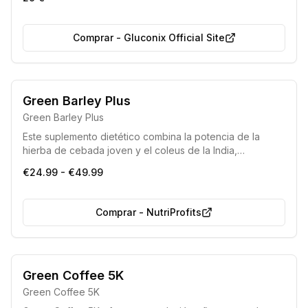
Comprar
-
Gluconix Official Site
Green Barley Plus
Green Barley Plus
Este suplemento dietético combina la potencia de la
hierba de cebada joven y el coleus de la India,
ofreciendo una solución natural para fomentar la pérdida
€24.99 - €49.99
de peso, la desintoxicación del organismo y la mejora de
la apariencia física.
Comprar
-
NutriProfits
Green Coffee 5K
Green Coffee 5K