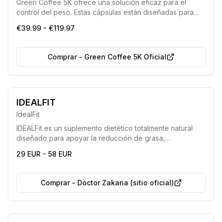
Green Coffee 5K ofrece una solución eficaz para el
control del peso. Estas cápsulas están diseñadas para
ayudar a las personas a reducir la grasa corporal,
€39.99 - €119.97
mejorar la confianza en sí mismas y optimizar la calidad
de vida combatiendo el sobrepeso de manera rápida y
eficiente.
Comprar
-
Green Coffee 5K Oficial
IDEALFIT
IdealFit
IDEALFit es un suplemento dietético totalmente natural
diseñado para apoyar la reducción de grasa,
especialmente cuando se combina con una dieta
29 EUR - 58 EUR
hipocalórica y un estilo de vida activo. Su fórmula ayuda
a quemar calorías, transformar la grasa en energía y
purificar el cuerpo de toxinas.
Comprar
-
Doctor Zakaria (sitio oficial)