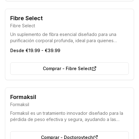
Fibre Select
Fibre Select
Un suplemento de fibra esencial diseñado para una
purificación corporal profunda, ideal para quienes
buscan una solución completa para eliminar toxinas y
Desde €19.99 - €39.99
mejorar el bienestar general.
Comprar
-
Fibre Select
Acción rápida
Producto seguro
Formaksil
Formaksil
Formaksil es un tratamiento innovador diseñado para la
pérdida de peso efectiva y segura, ayudando a las
personas a deshacerse del exceso de kilos con un solo
ciclo. Este suplemento natural promueve una reducción
Comprar
-
Doctorovtech
de peso saludable sin comprometer el bienestar general.