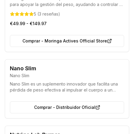
para apoyar la gestión del peso, ayudando a controlar el
apetito, mejorar el metabolismo y estabilizar los niveles
5
(
3
reseñas
)
de azúcar en sangre, facilitando un proceso de
adelgazamiento efectivo y saludable.
€49.99 - €149.97
Comprar
-
Moringa Actives Official Store
Producto 100% natural
Nano Slim
Nano Slim
Nano Slim es un suplemento innovador que facilita una
pérdida de peso efectiva al impulsar el cuerpo a un
estado de cetosis, donde utiliza la grasa acumulada
como fuente de energía principal en lugar de los
Comprar
-
Distribuidor Oficial
carbohidratos. Este producto natural ofrece una forma
sencilla y rápida de adelgazar, eludiendo las rigurosas
restricciones y las molestias típicas de las dietas
cetogénicas tradicionales, a la vez que proporciona
mayor vitalidad y una sensación general de bienestar.