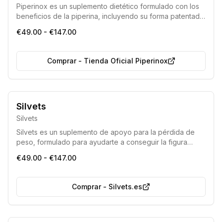
Piperinox es un suplemento dietético formulado con los
beneficios de la piperina, incluyendo su forma patentada
BioPerine®. Está diseñado para apoyar la pérdida de
€49.00 - €147.00
peso, estimular el metabolismo y optimizar la absorción
de nutrientes, ofreciendo una solución eficaz para
quienes buscan una silueta más esbelta.
Comprar
-
Tienda Oficial Piperinox
Producto con componentes totalmente naturales.
Silvets
Silvets
Silvets es un suplemento de apoyo para la pérdida de
peso, formulado para ayudarte a conseguir la figura
esbelta que siempre has deseado. Facilita el
€49.00 - €147.00
adelgazamiento, acelera el metabolismo, aumenta los
niveles de energía y previene la acumulación de grasa.
Comprar
-
Silvets.es