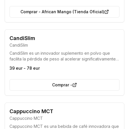
Comprar
-
African Mango (Tienda Oficial)
CandiSlim
CandiSlim
CandiSlim es un innovador suplemento en polvo que
facilita la pérdida de peso al acelerar significativamente
la quema de grasa, elevando los niveles de cetonas en
39 eur - 78 eur
el cuerpo. Permite una entrada rápida en el estado de
cetosis, eliminando la necesidad de dietas
extremadamente restrictivas.
Comprar
-
Producto de alta calidad
Efectividad comprobada
Cappuccino MCT
Cappuccino MCT
Cappuccino MCT es una bebida de café innovadora que