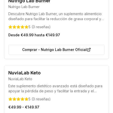
Nutrigo Lab Burner
Nutrigo Lab Burner
Descubre Nutrigo Lab Burner, un suplemento alimenticio
diseñado para facilitar la reducción de grasa corporal y
ayudarte a conseguir la figura deseada. Su fórmula única
5
(
3
reseñas
)
favorece una quema de calorías eficiente y una gestión
óptima del peso.
Desde €49.99 hasta €149.97
Comprar
-
Nutrigo Lab Burner Oficial
Formulado bajo la guía de nutricionistas expertos.
NuviaLab Keto
Elaborado con componentes completamente naturales.
NuviaLab Keto
Este suplemento dietético avanzado está diseñado para
apoyar la pérdida de peso y facilitar la entrada y el
mantenimiento del estado de cetosis. Formulado con
5
(
3
reseñas
)
ingredientes naturales, ayuda a controlar el apetito,
acelera el metabolismo y la quema de grasas, a la vez
€49.99 - €149.97
que proporciona un impulso de energía para optimizar