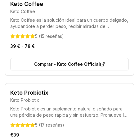
Certificado por la UE
Elección de los nutricionistas 2025
Keto Coffee
Keto Coffee
Keto Coffee es la solución ideal para un cuerpo delgado,
ayudándote a perder peso, recibir miradas de
admiración y mejorar la calidad de tu figura sin renunciar
5
(
15
reseñas
)
a tu estilo de vida habitual.
39 € - 78 €
Comprar
-
Keto Coffee Official
Entrega Segura
50% de Descuento
Keto Probiotix
Keto Probiotix
Keto Probiotix es un suplemento natural diseñado para
una pérdida de peso rápida y sin esfuerzo. Promueve la
producción de cuerpos cetónicos para quemar grasa,
5
(
17
reseñas
)
reducir el apetito y acelerar la digestión sin alterar tu
estilo de vida.
€39