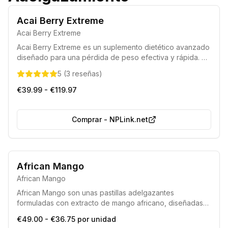
Acai Berry Extreme
Acai Berry Extreme
Acai Berry Extreme es un suplemento dietético avanzado
diseñado para una pérdida de peso efectiva y rápida. Su
fórmula única contiene una alta concentración de
5
(
3
reseñas
)
extracto de baya de Acai, facilitando la eliminación de
grasa y apoyando el bienestar general. Este producto
€39.99 - €119.97
ayuda a esculpir la figura deseada al acelerar el
metabolismo y controlar el apetito.
Comprar
-
NPLink.net
African Mango
African Mango
African Mango son unas pastillas adelgazantes
formuladas con extracto de mango africano, diseñadas
para complementar eficazmente cualquier dieta o
€49.00 - €36.75 por unidad
régimen enfocado en la pérdida de peso.