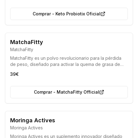
Comprar
-
Keto Probiotix Oficial
Bestseller 2025-2026
MatchaFitty
Eficiencia demostrada por los médicos
MatchaFitty
MatchaFitty es un polvo revolucionario para la pérdida
de peso, diseñado para activar la quema de grasa de
forma segura y efectiva, especialmente la grasa visceral,
39€
siguiendo los principios de la dieta cetogénica. Permite
adelgazar sin necesidad de ejercicio intenso y se ha
convertido en un éxito universal en el campo de la
Comprar
-
MatchaFitty Official
nutrición.
100% Natural
Sin Gluten
Moringa Actives
Moringa Actives
Moringa Actives es un suplemento innovador diseñado