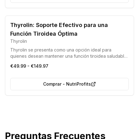
Thyrolin: Soporte Efectivo para una
Función Tiroidea Óptima
Thyrolin
Thyrolin se presenta como una opción ideal para
quienes desean mantener una función tiroidea saludable.
Su fórmula incorpora componentes naturales de alta
€49.99 - €149.97
eficacia y seguridad, que contribuyen a mejorar el
estado de ánimo y a gestionar el peso corporal de
manera efectiva.
Comprar
-
NutriProfits
Preguntas Frecuentes