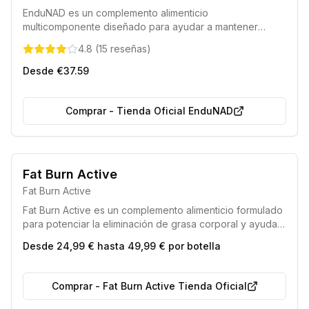
EnduNAD es un complemento alimenticio
multicomponente diseñado para ayudar a mantener
niveles óptimos de NAD+. Su formulación favorece el
4.8
(
15
reseñas
)
metabolismo energético normal, disminuye la fatiga y el
cansancio, y asiste en la correcta síntesis de la cisteína,
Desde €37.59
contribuyendo a una sensación renovada de vitalidad.
Comprar
-
Tienda Oficial EnduNAD
Envío rápido en 24 horas.
Producto de calidad superior.
Fat Burn Active
Fat Burn Active
Fat Burn Active es un complemento alimenticio formulado
para potenciar la eliminación de grasa corporal y ayudar
a conseguir una figura ideal, aprovechando la fuerza de
Desde 24,99 € hasta 49,99 € por botella
sus componentes naturales.
Comprar
-
Fat Burn Active Tienda Oficial