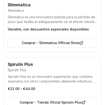
Composición con ingredientes naturales
Slimmatica
Efecto integral para la mejora de la salud
Slimmatica
Slimmatica es una innovadora bebida para la pérdida de
peso que facilita el adelgazamiento sin el efecto rebote.
Formulado con ingredientes naturales, ayuda a
Variable, con descuentos especiales disponibles
transformar la grasa en energía, eliminar toxinas y
líquidos, suprimir el apetito y mejorar el bienestar general.
Comprar
-
Slimmatica Official Store
Libre de Organismos Modificados Genéticamente (OMG)
Spirulin Plus
Apto para celíacos (Sin Gluten)
Spirulin Plus
Spirulin Plus es un innovador suplemento que combina
espirulina con otros componentes altamente efectivos.
Este producto natural ayuda a desacidificar el organismo,
€22.00 - €44.00
eliminar el exceso de líquidos y potenciar la vitalidad
general. Es una solución segura y eficiente para mejorar
el bienestar y el funcionamiento orgánico.
Comprar
-
Tienda Oficial Spirulin Plus